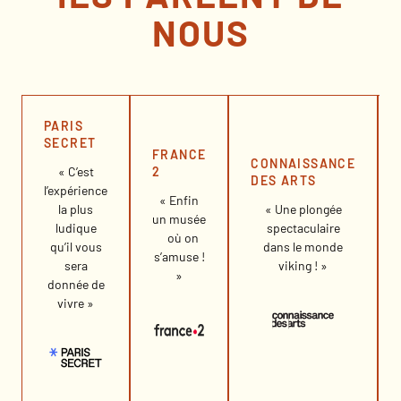
NOUS
PARIS
SECRET
FRANCE
CONNAISSANCE
2
« C’est
DES ARTS
l’expérience
« Enfin
la plus
« Une plongée
un musée
ludique
spectaculaire
où on
qu’il vous
dans le monde
s’amuse !
sera
viking ! »
»
donnée de
vivre »