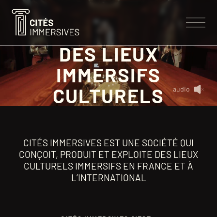
DES LIEUX
IMMERSIFS
NOS CITÉS
CULTURELS
audio
CONCEPT
NOS EXPERTISES
LES CITÉS IMMERSIVES
LES SAVOIR-FAIRE
CITÉS IMMERSIVES EST UNE SOCIÉTÉ QUI
A PROPOS
CONÇOIT, PRODUIT ET EXPLOITE DES LIEUX
CULTURELS IMMERSIFS EN FRANCE ET À
NOS COLLABORATIONS
NOTRE ÉQUIPE
L’INTERNATIONAL
CONTACT
NOS VALEURS
ACTUALITÉS