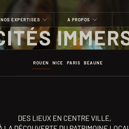
NOS EXPERTISES
A PROPOS
CITÉS IMMER
NOS CITÉS
CONCEPT
ROUEN
NOS EXPERTISES
NICE
PARIS
BEAUNE
LES CITÉS IMMERSIVES
LES SAVOIR-FAIRE
A PROPOS
NOS COLLABORATIONS
NOTRE ÉQUIPE
CONTACT
DES LIEUX EN CENTRE VILLE,
NOS VALEURS
ACTUALITÉS
À LA DÉCOUVERTE DU PATRIMOINE LOCA