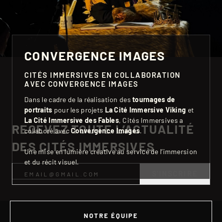
CONVERGENCE IMAGES
CITÉS IMMERSIVES EN COLLABORATION
AVEC CONVERGENCE IMAGES
Dans le cadre de la réalisation des
tournages de
portraits
pour les projets
La Cité Immersive Viking
et
La Cité Immersive des Fables
, Cités Immersives a
RECEVEZ TOUTE L’ACTUALITÉ
collaboré avec
Convergence Images
.
DES CITÉS IMMERSIVES
Une mise en lumière créative au service de l’immersion
et du récit visuel.
S’INSCRIRE
NOTRE ÉQUIPE