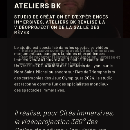
ATELIERS BK
STUDIO DE CRÉATION ET D'EXPÉRIENCES
IMMERSIVES, ATELIERS BK RÉALISE LA
VIDÉOPROJECTION DE LA SALLE DES
RÊVES
Le studio est spécialisé dans les spectacles vidéos
« Notre passion commune avec Cités Immersives,
monumentaux, parcours lumières et expériences
c’est de raconter l’Histoire avec émotion, justesse et
immersives. Au Louvre Abu Dhabi, à l’Exposition
nuance, pour inspirer le présent.»
Universelle 202, à la fête des Lumières de Lyon, sur le
Mont Saint-Michel ou encore sur l’Arc de Triomphe lors
des cérémonies des Jeux Olympiques 2024, le studio
est reconnu comme l’un des spécialistes mondiaux
des spectacles immersives.
Il réalise, pour Cités Immersives,
la vidéoprojection 360° des
Salles des rêves : les visiteurs