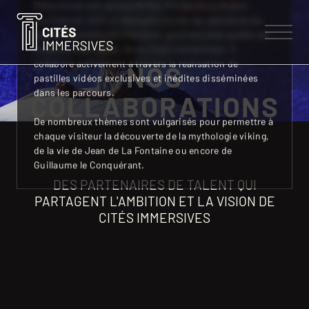
l’Histoire et son accessibilité. Il a lancé sa chaîne
YouTube en 2014 et décrypte toutes les semaines de
grands épisodes de l’Histoire, pour montrer qu’elle est
toujours d’actualité. Avec Cités Immersives, il
collabore activement à travers la réalisation de
NOS
pastilles vidéos exclusives et inédites disséminées
dans les parcours.
COLLABORATIONS
NOS CITÉS
De nombreux thèmes sont vulgarisés pour permettre à
chaque visiteur la découverte de la mythologie viking,
CONCEPT
de la vie de Jean de La Fontaine ou encore de
NOS EXPERTISES
Guillaume le Conquérant.
DES PARTENAIRES DE TALENT QUI
LES CITÉS IMMERSIVES
LES SAVOIR-FAIRE
PARTAGENT L'AMBITION ET LA VISION DE
A PROPOS
CITÉS IMMERSIVES
NOS COLLABORATIONS
NOTRE ÉQUIPE
CONTACT
NOS VALEURS
ACTUALITÉS