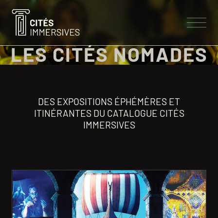
LES CITÉS NOMADES
NOS CITÉS
DES EXPOSITIONS ÉPHÉMÈRES ET
CONCEPT
NOS EXPERTISES
ITINÉRANTES DU CATALOGUE CITÉS
IMMERSIVES
LES CITÉS IMMERSIVES
LES SAVOIR-FAIRE
A PROPOS
NOS COLLABORATIONS
NOTRE ÉQUIPE
CONTACT
NOS VALEURS
ACTUALITÉS